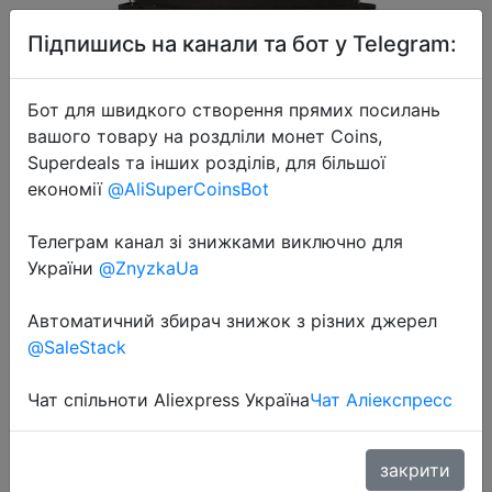
Підпишись на канали та бот у Telegram:
Бот для швидкого створення прямих посилань
вашого товару на роздліли монет Coins,
Superdeals та інших розділів, для більшої
2020-07-25
економії
@AliSuperCoinsBot
Сумка Oiwas Женская,
повседневная, для путешествий,
Телеграм канал зі знижками виключно для
спортивный, маленький рюкзак,
України
@ZnyzkaUa
светильник, школьный,
Автоматичний збирач знижок з різних джерел
студенческий рюкзак, холщовая,
@SaleStack
же�…
Чат спільноти Aliexpress Україна
Чат Аліекспресс
$5.07
закрити