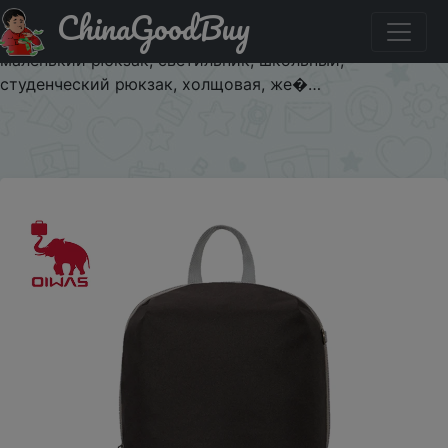
ChinaGoodBuy
Купити по знижці $1/6 Сумка Oiwas Женская,
повседневная, для путешествий, спортивный,
маленький рюкзак, светильник, школьный,
студенческий рюкзак, холщовая, же�…
×