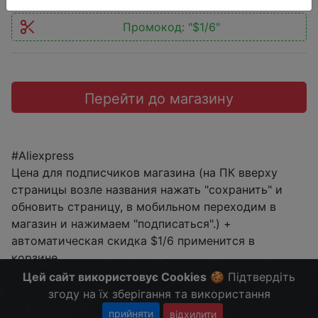
Промокод:
"$1/6"
Перейти до магазину
#Aliexpress
Цена для подписчиков магазина (на ПК вверху
страницы возле названия нажать "сохранить" и
обновить страницу, в мобильном переходим в
магазин и нажимаем "подписаться".) +
автоматическая скидка $1/6 применится в
корзине.
Больше скидок в telegram
t.me/ChinaGoodBuy
Цей сайт використовує Cookies
🍪 Підтвердіть
згоду на їх зберігання та використання
прийняти
відхилити