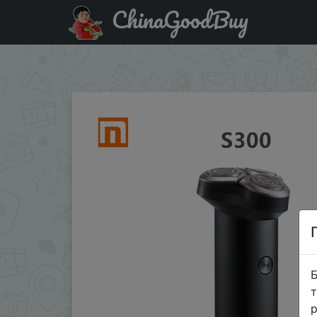
ChinaGoodBuy
Купити на розпродажі Xiaomi Mijia S300 3D плавающая
бритье для бород…
Б
т
р