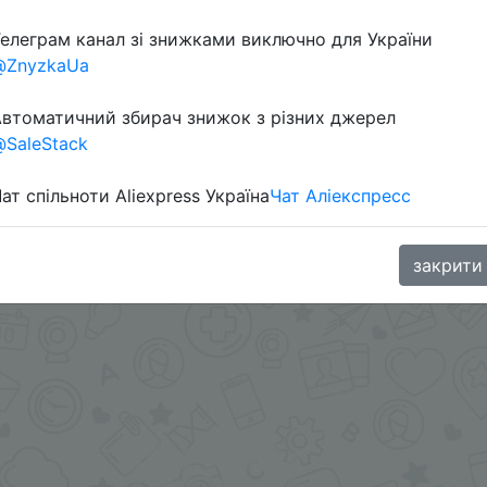
елеграм канал зі знижками виключно для України
Перейти 
@ZnyzkaUa
втоматичний збирач знижок з різних джерел
SaleStack
ат спільноти Aliexpress Україна
Чат Аліекспресс
oodBuy
закрити