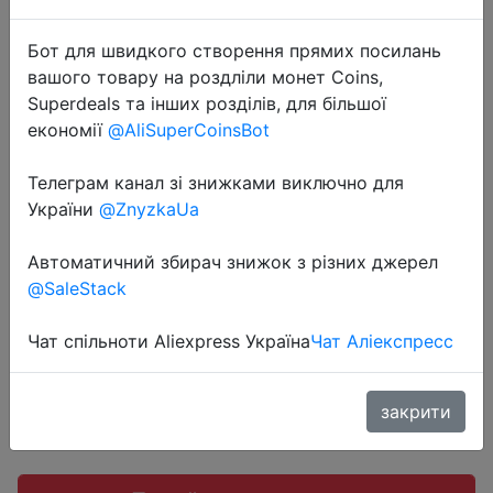
Бот для швидкого створення прямих посилань
вашого товару на роздліли монет Coins,
Superdeals та інших розділів, для більшої
2020-07-24
економії
@AliSuperCoinsBot
Бесплатная печатная копия книги
Телеграм канал зі знижками виключно для
бестселлера High Performance
України
@ZnyzkaUa
Habits + доставка.
Автоматичний збирач знижок з різних джерел
@SaleStack
$7
Чат спільноти Aliexpress Україна
Чат Аліекспресс
Sale
закрити