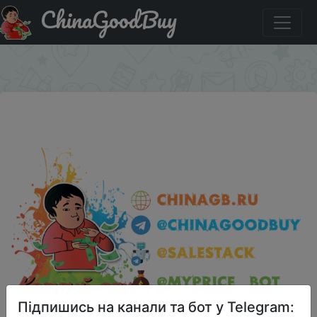
ChinaGoodBuy
Знижка на Бесплатная печатная копия книги
бестселлера High Performance Habits + доставка.
×
Підпишись на канали та бот у Telegram: