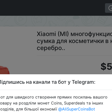
туристическая сумка для косметички в наличии Красный
Xiaomi (MI) многофункц
сумка для косметички в 
серебро..
$5
Підпишись на канали та бот у Telegram:
JD ко
от для швидкого створення прямих посилань вашого
овару на роздліли монет Coins, Superdeals та інших
озділів, для більшої економії
@AliSuperCoinsBot
Перейти 