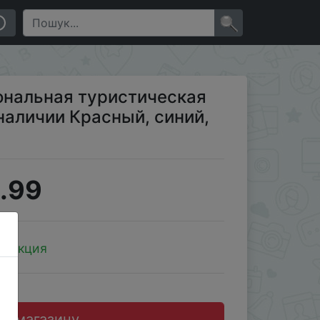
, синий, серебро..
×
иональная туристическая
наличии Красный, синий,
.99
ллекция
до магазину