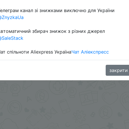
елеграм канал зі знижками виключно для України
@ZnyzkaUa
втоматичний збирач знижок з різних джерел
SaleStack
 цвет.
ат спільноти Aliexpress Україна
Чат Аліекспресс
aGoodBuy
закрити