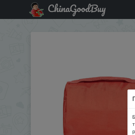
ChinaGoodBuy
Придбати по знижці Xiaomi (MI) многофункциональная 
Б
т
р