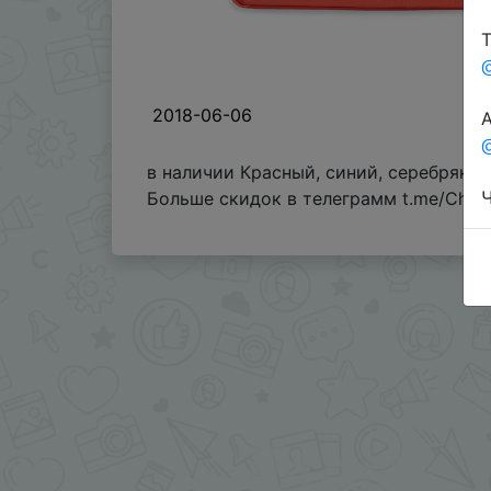
Т
2018-06-06
А
@
в наличии Красный, синий, серебряный
Ч
Больше скидок в телеграмм t.me/Chin