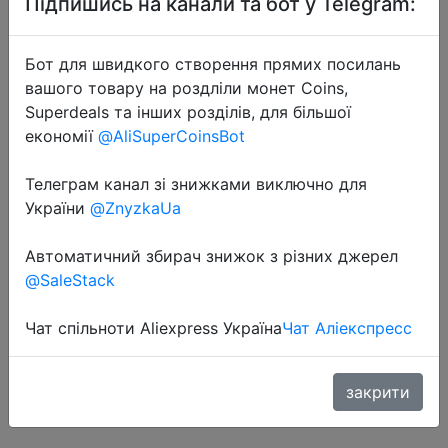
Підпишись на канали та бот у Telegram:
Бот для швидкого створення прямих посилань
вашого товару на роздліли монет Coins,
Superdeals та інших розділів, для більшої
економії
@AliSuperCoinsBot
2020-07-23
Телеграм канал зі знижками виключно для
KONNWEI KW310 OBD2 сканер для
України
@ZnyzkaUa
Авто OBD 2 Автомобильный
сканер диагностический
Автоматичний збирач знижок з різних джерел
инструмент Автомобильный
@SaleStack
сканер автомобильные
инструменты русск�…
Чат спільноти Aliexpress Україна
Чат Аліекспресс
закрити
$12.59