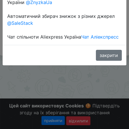
України
@ZnyzkaUa
Перейти до магазину
Автоматичний збирач знижок з різних джерел
@SaleStack
Цена с поинтами $2.81
Чат спільноти Aliexpress Україна
Чат Аліекспресс
Больше скидок в телеграмм t.me/ChinaGoodBuy
закрити
Цей сайт використовує Cookies
🍪 Підтвердіть
згоду на їх зберігання та використання
прийняти
відхилити