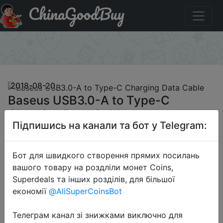
ChinaGoodBuy
Придбати по знижці Baseus USB3.0-A to Type-C
Charging Data Cable
×
2018-08-20
Baseus USB3.0-A to Type-C
Charging Data Cable
Підпишись на канали та бот у Telegram:
$3.99
Бот для швидкого створення прямих посилань
вашого товару на роздліли монет Coins,
Superdeals та інших розділів, для більшої
економії
@AliSuperCoinsBot
Email Only Price
Телеграм канал зі знижками виключно для