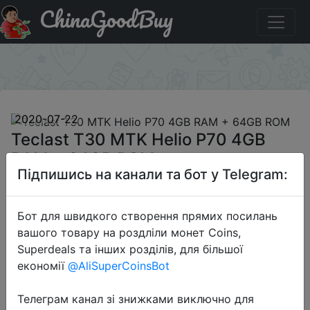
ChinaGoodBuy
Придбати по знижці BG42dfc2 Teclast T30 MTK Helio
P70 4GB RAM + 64GB ROM
×
2020-07-22
Teclast T30 MTK Helio P70 4GB
RAM + 64GB ROM
Підпишись на канали та бот у Telegram:
$199.99
Бот для швидкого створення прямих посилань
вашого товару на роздліли монет Coins,
Superdeals та інших розділів, для більшої
Промокод:
"BG42dfc2"
економії
@AliSuperCoinsBot
Телеграм канал зі знижками виключно для