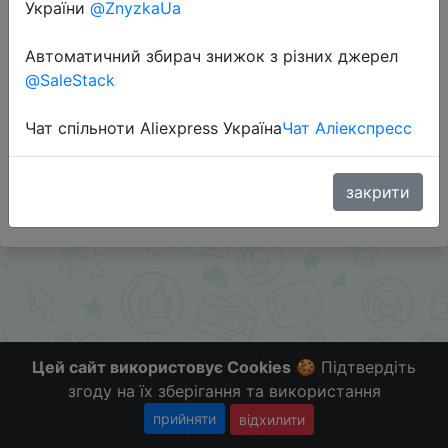
України
@ZnyzkaUa
Перейти до магазину
Автоматичний збирач знижок з різних джерел
@SaleStack
Додаткова інформація відсутня.
Чат спільноти Aliexpress Україна
Чат Аліекспресс
Слідкуйте за знижками на мобільному, в телеграм
каналі:
ZnyzhkaUA
закрити
Цей сайт використовує Cookies
🍪 Підтвердіть
згоду на їх зберігання та використання
прийняти
відхилити