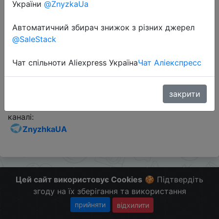
України
@ZnyzkaUa
Промокод:
"BGJULY264"
Автоматичний збирач знижок з різних джерел
@SaleStack
Перейти до магазину
Чат спільноти Aliexpress Україна
Чат Аліекспресс
Додаткова інформація відсутня.
закрити
Слідкуйте за знижками на мобільному, в телеграм
каналі:
ZnyzhkaUA
Цей сайт використовує Cookies
🍪 Підтвердіть
згоду на їх зберігання та використання
прийняти
відхилити