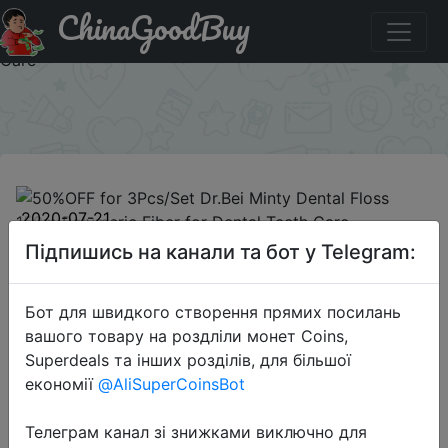
ChinaGoodBuy
Код на знижку BGJULY264 50%OFF for 3Pcs/Set Dr.Bei
Minty Dental Floss 150m Polymeric Fiber for Dental Teeth
Care
×
2020-07-21
50%OFF for 3Pcs/Set Dr.Bei Minty
Підпишись на канали та бот у Telegram:
Dental Floss 150m Polymeric Fiber
for Dental Teeth Care
Бот для швидкого створення прямих посилань
вашого товару на роздліли монет Coins,
Superdeals та інших розділів, для більшої
$4.99
економії
@AliSuperCoinsBot
Телеграм канал зі знижками виключно для