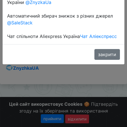
України
@ZnyzkaUa
Автоматичний збирач знижок з різних джерел
@SaleStack
Перейти до магазину
Чат спільноти Aliexpress Україна
Чат Аліекспресс
Додаткова інформація відсутня.
Слідкуйте за знижками на мобільному, в телеграм
закрити
каналі:
ZnyzhkaUA
Цей сайт використовує Cookies
🍪 Підтвердіть
згоду на їх зберігання та використання
прийняти
відхилити