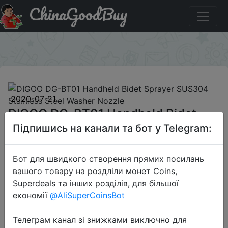
ChinaGoodBuy
Код на знижку BGJULY086 DIGOO DG-BT01 Handheld
Bidet Sprayer SUS304 Stainless Steel Washer Nozzle
×
2020-07-21
DIGOO DG-BT01 Handheld Bidet
Sprayer SUS304 Stainless Steel
Підпишись на канали та бот у Telegram:
Washer Nozzle
Бот для швидкого створення прямих посилань
вашого товару на роздліли монет Coins,
$19.99
Superdeals та інших розділів, для більшої
економії
@AliSuperCoinsBot
Телеграм канал зі знижками виключно для
Промокод:
"BGJULY086"