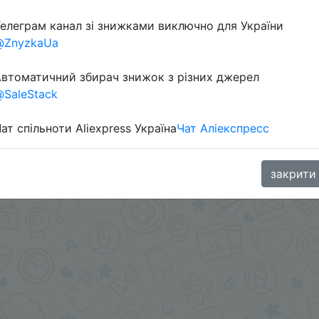
Перейти 
елеграм канал зі знижками виключно для України
@ZnyzkaUa
втоматичний збирач знижок з різних джерел
в телеграм каналі:
SaleStack
ат спільноти Aliexpress Україна
Чат Аліекспресс
закрити