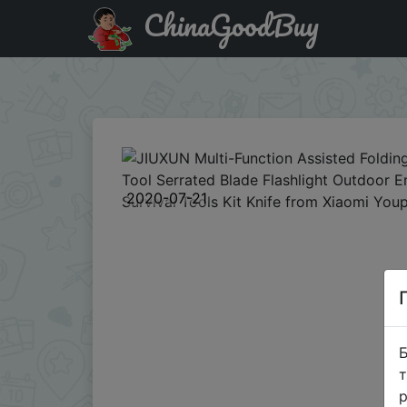
ChinaGoodBuy
Купити по знижці BGLKZZVVDC23 JIUXUN Multi-Function Ass
Youpin
2020-07-21
Б
т
р