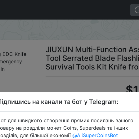
isted Folding EDC Knife Tool Serrated Blade Flashlight 
JIUXUN Multi-Function Ass
Tool Serrated Blade Flash
Survival Tools Kit Knife f
$1
Підпишись на канали та бот у Telegram:
Промокод:
от для швидкого створення прямих посилань вашого
овару на роздліли монет Coins, Superdeals та інших
озділів, для більшої економії
@AliSuperCoinsBot