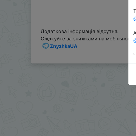
Т
Додаткова інформація відсутня.
А
Слідкуйте за знижками на мобільному, 
@
ZnyzhkaUA
Ч