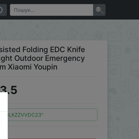
Outdoor Emergency Survival Tools Kit Knife from Xiaomi
×
isted Folding EDC Knife
light Outdoor Emergency
rom Xiaomi Youpin
3.5
"BGLKZZVVDC23"