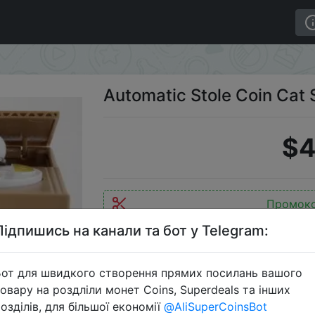
at Shape Money Box
Automatic Stole Coin Cat
$4
Промок
Підпишись на канали та бот у Telegram:
от для швидкого створення прямих посилань вашого
Перейти 
овару на роздліли монет Coins, Superdeals та інших
озділів, для більшої економії
@AliSuperCoinsBot