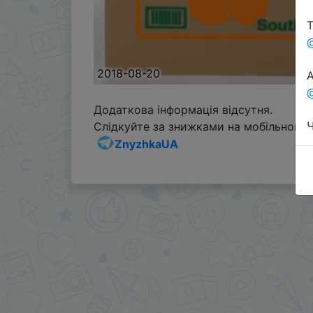
Т
2018-08-20
А
@
Додаткова інформація відсутня.
Ч
Слідкуйте за знижками на мобільному, 
ZnyzhkaUA