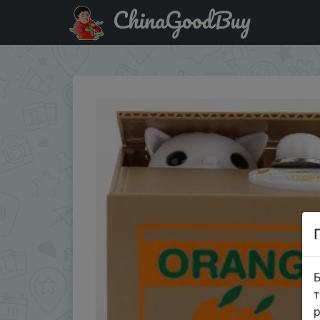
ChinaGoodBuy
Промокод на знижку JNDLNL34 Automatic Stole Coin C
Б
т
р