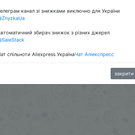
елеграм канал зі знижками виключно для України
@ZnyzkaUa
втоматичний збирач знижок з різних джерел
SaleStack
ат спільноти Aliexpress Україна
Чат Аліекспресс
в телеграм каналі:
закрити