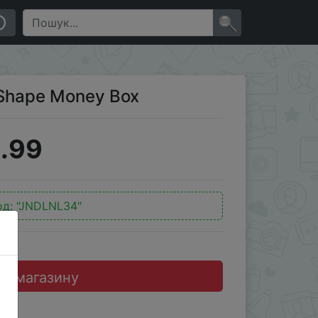
×
 Shape Money Box
.99
од:
"JNDLNL34"
до магазину