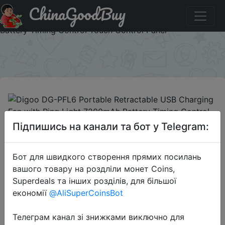
ChinaGoodBuy
Купити по знижці BGDGPF7 Digoo DG-PFL6 Portable
Retractable USB Charging Fan with Ring Light 7200mAh
Battery Timing Control Touch Control Panel
×
2020-07-21
Підпишись на канали та бот у Telegram:
Digoo DG-PFL6 Portable
Retractable USB Charging Fan with
Бот для швидкого створення прямих посилань
Ring Light 7200mAh Battery Timing
вашого товару на роздліли монет Coins,
Control Touch Control Panel
Superdeals та інших розділів, для більшої
економії
@AliSuperCoinsBot
$35.99
Телеграм канал зі знижками виключно для