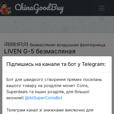
ChinaGoodBuy
Придбати по знижці BGLENAG5 LIVEN G-5 безмасляная
воздушная фритюрница
×
2020-07-21
LIVEN G-5 безмасляная
воздушная фритюрница
Підпишись на канали та бот у Telegram:
$115.99
Бот для швидкого створення прямих посилань
вашого товару на роздліли монет Coins,
Superdeals та інших розділів, для більшої
Промокод:
"BGLENAG5"
економії
@AliSuperCoinsBot
Телеграм канал зі знижками виключно для