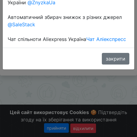
України
@ZnyzkaUa
Перейти до магазину
Автоматичний збирач знижок з різних джерел
@SaleStack
Додаткова інформація відсутня.
Чат спільноти Aliexpress Україна
Чат Аліекспресс
Слідкуйте за знижками на мобільному, в телеграм
каналі:
ZnyzhkaUA
закрити
Цей сайт використовує Cookies
🍪 Підтвердіть
згоду на їх зберігання та використання
прийняти
відхилити