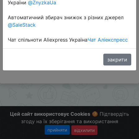
України
@ZnyzkaUa
Автоматичний збирач знижок з різних джерел
Перейти до магазину
@SaleStack
Чат спільноти Aliexpress Україна
Чат Аліекспресс
Додаткова інформація відсутня.
Слідкуйте за знижками на мобільному, в телеграм
каналі:
закрити
ZnyzhkaUA
Цей сайт використовує Cookies
🍪 Підтвердіть
згоду на їх зберігання та використання
прийняти
відхилити