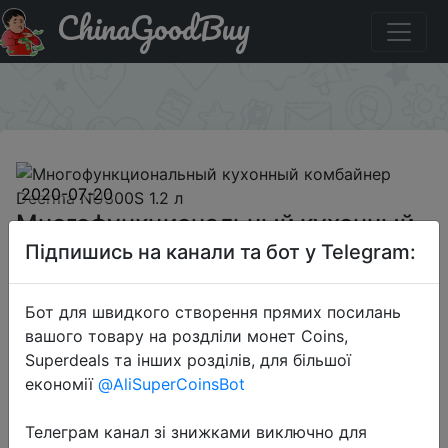
ChinaGoodBuy
Купити по знижці BGDENU3 Многофункциональный
кухонный комбайнер Deerma NU300S 1.2 л
×
2020-07-20
Многофункциональный кухонный
комбайнер Deerma NU300S 1.2 л
Підпишись на канали та бот у Telegram:
Бот для швидкого створення прямих посилань
$189.99
вашого товару на роздліли монет Coins,
Superdeals та інших розділів, для більшої
економії
@AliSuperCoinsBot
Промокод:
"BGDENU3"
Телеграм канал зі знижками виключно для