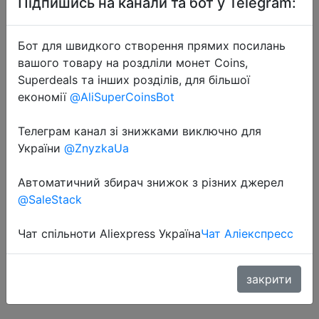
Підпишись на канали та бот у Telegram:
Бот для швидкого створення прямих посилань
вашого товару на роздліли монет Coins,
Superdeals та інших розділів, для більшої
економії
@AliSuperCoinsBot
2020-07-19
Телеграм канал зі знижками виключно для
YESAINTLOVE 2020 женская
України
@ZnyzkaUa
летняя одежда футболки с
короткими рукавами и круглым
Автоматичний збирач знижок з різних джерел
вырезом с буквенным принтом
@SaleStack
повседневные топы футболки
Harajuku х�…
Чат спільноти Aliexpress Україна
Чат Аліекспресс
закрити
$1.27