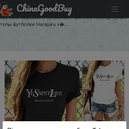
ChinaGoodBuy
Купити на розпродажі YESAINTLOVE 2020 женская
летняя одежда футболки с короткими рукавами и
круглым вырезом с буквенным принтом повседневные
топы футболки Harajuku х�…
×