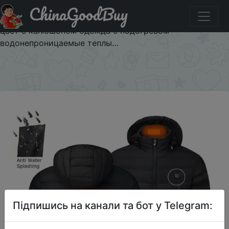
ChinaGoodBuy
Код на знижку $1/1 2020 NWE мужские зимние теплые
куртки с подогревом USB Смарт Термостат чистый
цвет с капюшоном одежда с подогревом
водонепроницаемые теплы…
×
Підпишись на канали та бот у Telegram: