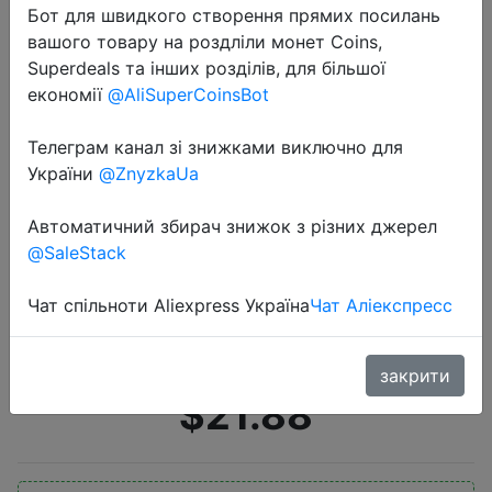
Бот для швидкого створення прямих посилань
вашого товару на роздліли монет Coins,
Superdeals та інших розділів, для більшої
економії
@AliSuperCoinsBot
Телеграм канал зі знижками виключно для
України
@ZnyzkaUa
2020-07-19
2020 NWE мужские зимние
Автоматичний збирач знижок з різних джерел
теплые куртки с подогревом USB
@SaleStack
Смарт Термостат чистый цвет с
капюшоном одежда с подогревом
Чат спільноти Aliexpress Україна
Чат Аліекспресс
водонепроницаемые теплы…
закрити
$21.88