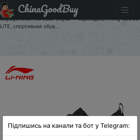
ChinaGoodBuy
Придбати по акціи Li-Ning/Мужская обувь для
стабильности, Профессиональная беговая Обувь,
марафонская беговая Обувь + подкладка, li ning CLOUD
LITE, спортивная обув…
×
Підпишись на канали та бот у Telegram: