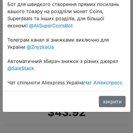
Бот для швидкого створення прямих посилань
вашого товару на роздліли монет Coins,
Superdeals та інших розділів, для більшої
економії
@AliSuperCoinsBot
Телеграм канал зі знижками виключно для
України
@ZnyzkaUa
2020-07-17
Li-Ning/Мужская обувь для
Автоматичний збирач знижок з різних джерел
стабильности, Профессиональная
@SaleStack
беговая Обувь, марафонская
беговая Обувь + подкладка, li ning
Чат спільноти Aliexpress Україна
Чат Аліекспресс
CLOUD LITE, спортивная обув…
закрити
$43.92