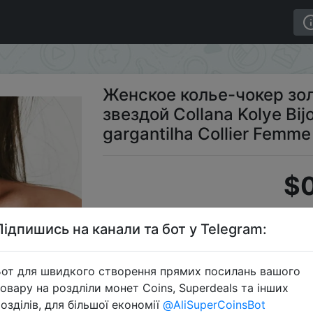
й и звездой Collana Kolye Bijoux Collares Mujer gargan
Женское колье-чокер зол
звездой Collana Kolye Bij
gargantilha Collier Femme
$0
Підпишись на канали та бот у Telegram:
S
от для швидкого створення прямих посилань вашого
овару на роздліли монет Coins, Superdeals та інших
озділів, для більшої економії
@AliSuperCoinsBot
Перейти 