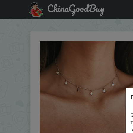
ChinaGoodBuy
Знижка на Женское колье-чокер золотого цвета с цепочко
Б
т
р