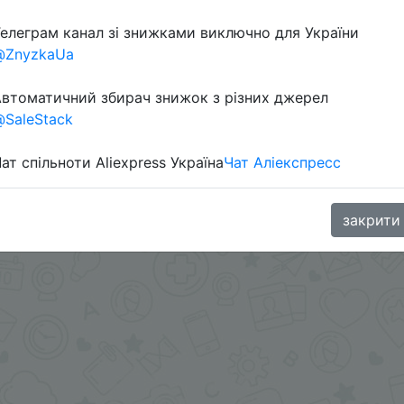
елеграм канал зі знижками виключно для України
@ZnyzkaUa
втоматичний збирач знижок з різних джерел
SaleStack
ат спільноти Aliexpress Україна
Чат Аліекспресс
oodBuy
закрити