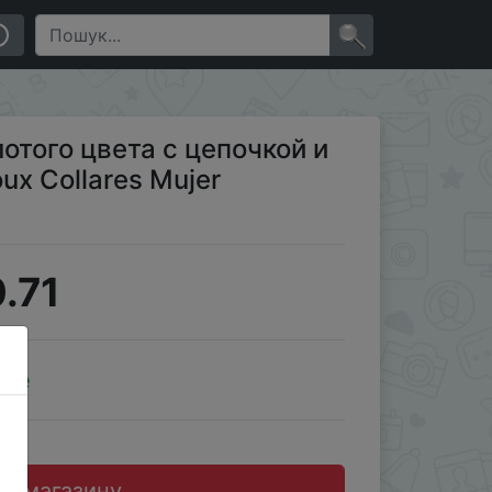
tilha Collier Femme
×
отого цвета с цепочкой и
oux Collares Mujer
.71
ale
до магазину