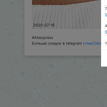
Т
2020-07-16
А
@
#Aliexpress
Ч
Больше скидок в telegram
t.me/ChinaG