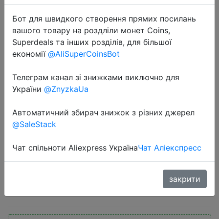
Бот для швидкого створення прямих посилань
вашого товару на роздліли монет Coins,
Superdeals та інших розділів, для більшої
економії
@AliSuperCoinsBot
Телеграм канал зі знижками виключно для
2020-07-15
України
@ZnyzkaUa
ORICO БТА беспроводной usb-
адаптер bluetooth 4,0 Bluetooth
Автоматичний збирач знижок з різних джерел
Dongle звук музыки приемник
@SaleStack
адаптер Bluetooth передатчик для
компьютера
Чат спільноти Aliexpress Україна
Чат Аліекспресс
закрити
$0.19