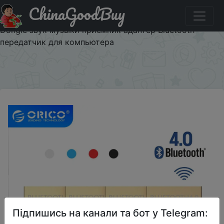
ChinaGoodBuy
Паридбати з промокодом $3.4/3.42 ORICO БТА
беспроводной usb-адаптер bluetooth 4,0 Bluetooth
Dongle звук музыки приемник адаптер Bluetooth
передатчик для компьютера
×
Підпишись на канали та бот у Telegram: