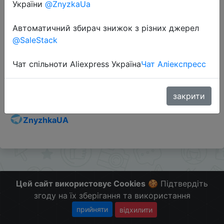
України
@ZnyzkaUa
Автоматичний збирач знижок з різних джерел
@SaleStack
Перейти до магазину
Чат спільноти Aliexpress Україна
Чат Аліекспресс
Додаткова інформація відсутня.
Слідкуйте за знижками на мобільному, в телеграм
закрити
каналі:
ZnyzhkaUA
Цей сайт використовує Cookies
🍪 Підтвердіть
згоду на їх зберігання та використання
прийняти
відхилити