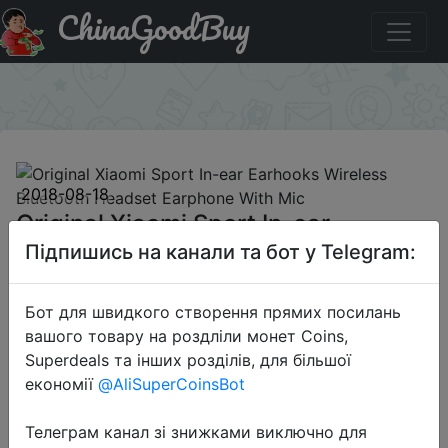
ChinaGoodBuy
Придбати по знижці bd9930 Original Xiaomi Sport In-ear
Earhooks Wireless Bluetooth Headset Earphone With Mic
×
2018-08-18
Original Xiaomi Sport In-ear
Earhooks Wireless Bluetooth
Підпишись на канали та бот у Telegram:
Headset Earphone With Mic
Бот для швидкого створення прямих посилань
вашого товару на роздліли монет Coins,
$20.29
Superdeals та інших розділів, для більшої
економії
@AliSuperCoinsBot
Телеграм канал зі знижками виключно для
Промокод:
"bd9930"