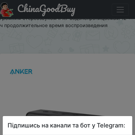
ChinaGoodBuy
Купити по знижці ANKERLIVUSD5 Anker Soundcore
Motion B портативный Bluetooth динамик с 12 Вт
громким стереозвуком IPX7 водонепроницаемый 12 +
ч продолжительное время воспроизведения
×
Підпишись на канали та бот у Telegram: