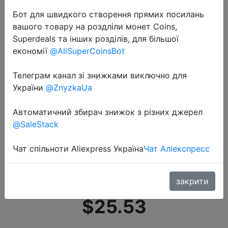
Бот для швидкого створення прямих посилань
вашого товару на роздліли монет Coins,
Superdeals та інших розділів, для більшої
економії
@AliSuperCoinsBot
Телеграм канал зі знижками виключно для
2020-07-14
України
@ZnyzkaUa
Anker Soundcore Motion B
портативный Bluetooth динамик с
Автоматичний збирач знижок з різних джерел
12 Вт громким стереозвуком IPX7
@SaleStack
водонепроницаемый 12 + ч
Чат спільноти Aliexpress Україна
Чат Аліекспресс
продолжительное время
воспроизведения
закрити
$25.53