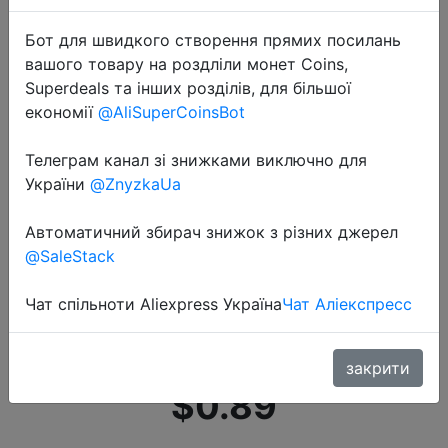
Бот для швидкого створення прямих посилань
вашого товару на роздліли монет Coins,
Superdeals та інших розділів, для більшої
економії
@AliSuperCoinsBot
Телеграм канал зі знижками виключно для
2020-07-14
України
@ZnyzkaUa
Горячая Распродажа,
сексуальные женские стринги,
Автоматичний збирач знижок з різних джерел
хлопковые трусики, модные, с
@SaleStack
буквенным принтом, стринги,
женское нижнее белье, трусы,
Чат спільноти Aliexpress Україна
Чат Аліекспресс
�…
закрити
$0.89