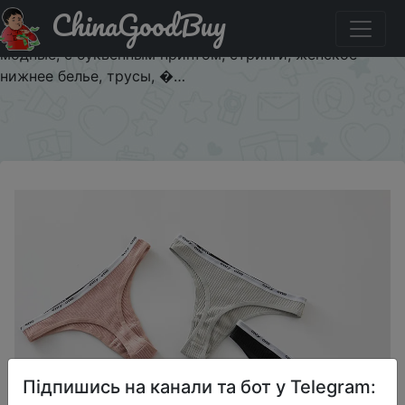
ChinaGoodBuy
Паридбати з промокодом $1/1 Горячая Распродажа,
сексуальные женские стринги, хлопковые трусики,
модные, с буквенным принтом, стринги, женское
нижнее белье, трусы, �…
×
Підпишись на канали та бот у Telegram: