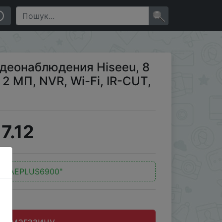
 2 МП, NVR, Wi-Fi, IR-CUT, для улицы, IP
×
деонаблюдения Hiseeu, 8
 2 МП, NVR, Wi-Fi, IR-CUT,
7.12
д:
"AEPLUS6900"
до магазину