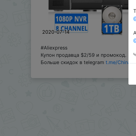
Т
2020-07-14
А
@
#Aliexpress
Ч
Купон продавца $2/59 и промокод.
Больше скидок в telegram
t.me/ChinaG