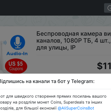
а видеонаблюдения Hiseeu, 8 каналов, 1080P ТБ, 4 шт.,
Беспроводная камера ви
каналов, 1080P ТБ, 4 шт.,
для улицы, IP
$11
Підпишись на канали та бот у Telegram:
Промоко
от для швидкого створення прямих посилань вашого
овару на роздліли монет Coins, Superdeals та інших
озділів, для більшої економії
@AliSuperCoinsBot
Перейти 