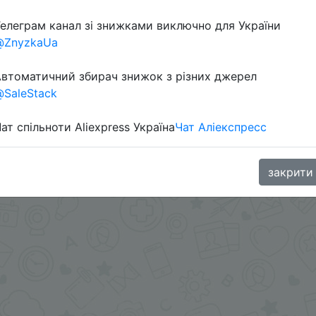
елеграм канал зі знижками виключно для України
@ZnyzkaUa
втоматичний збирач знижок з різних джерел
SaleStack
ат спільноти Aliexpress Україна
Чат Аліекспресс
oodBuy
закрити