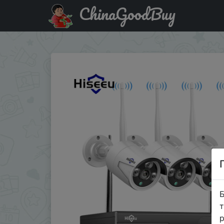
ChinaGoodBuy
Паридбати з промокодом AEPLUS6900 Беспроводная камер
Б
т
р