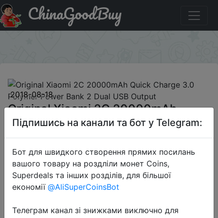
ChinaGoodBuy
Код на знижку 2cpower Original Xiaomi 2C 20000mAh
Quick Charge 3.0 Polymer Power Bank 2 Dual USB Output
×
2018-08-18
Original Xiaomi 2C 20000mAh
Quick Charge 3.0 Polymer Power
Підпишись на канали та бот у Telegram:
Bank 2 Dual USB Output
Бот для швидкого створення прямих посилань
вашого товару на роздліли монет Coins,
$24.99
Superdeals та інших розділів, для більшої
економії
@AliSuperCoinsBot
Телеграм канал зі знижками виключно для
Промокод:
"2cpower"