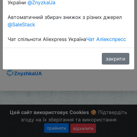
України
@ZnyzkaUa
Автоматичний збирач знижок з різних джерел
@SaleStack
Перейти до магазину
Чат спільноти Aliexpress Україна
Чат Аліекспресс
Додаткова інформація відсутня.
Слідкуйте за знижками на мобільному, в телеграм
закрити
каналі:
ZnyzhkaUA
Цей сайт використовує Cookies
🍪 Підтвердіть
згоду на їх зберігання та використання
прийняти
відхилити