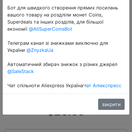
Бот для швидкого створення прямих посилань
вашого товару на роздліли монет Coins,
Superdeals та інших розділів, для більшої
економії
@AliSuperCoinsBot
Телеграм канал зі знижками виключно для
2020-07-13
України
@ZnyzkaUa
ROMOSS Zeus 40000mAh Power
Bank 18W PD QC 3,0 Двусторонняя
Автоматичний збирач знижок з різних джерел
@SaleStack
Быстрая зарядка Powerbank
Type-C Внешнее зарядное
Чат спільноти Aliexpress Україна
Чат Аліекспресс
устройство для iPhone Xiaomi
закрити
$28.59