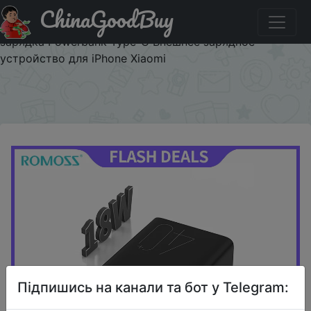
ChinaGoodBuy
Код на знижку LIVE18349 ROMOSS Zeus 40000mAh
Power Bank 18W PD QC 3,0 Двусторонняя Быстрая
зарядка Powerbank Type-C Внешнее зарядное
устройство для iPhone Xiaomi
×
Підпишись на канали та бот у Telegram: