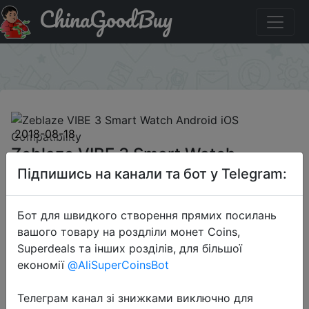
ChinaGoodBuy
Придбати по акціи Zeblaze VIBE 3 Smart Watch Android
iOS Compatibility
×
2018-08-18
Zeblaze VIBE 3 Smart Watch
Android iOS Compatibility
Підпишись на канали та бот у Telegram:
Бот для швидкого створення прямих посилань
$23.99
вашого товару на роздліли монет Coins,
Superdeals та інших розділів, для більшої
економії
@AliSuperCoinsBot
Sale
Телеграм канал зі знижками виключно для