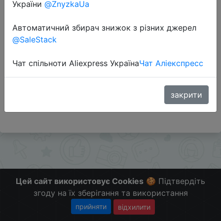
України
@ZnyzkaUa
Автоматичний збирач знижок з різних джерел
Перейти до магазину
@SaleStack
Чат спільноти Aliexpress Україна
Чат Аліекспресс
Додаткова інформація відсутня.
Слідкуйте за знижками на мобільному, в телеграм
каналі:
закрити
ZnyzhkaUA
Цей сайт використовує Cookies
🍪 Підтвердіть
згоду на їх зберігання та використання
прийняти
відхилити