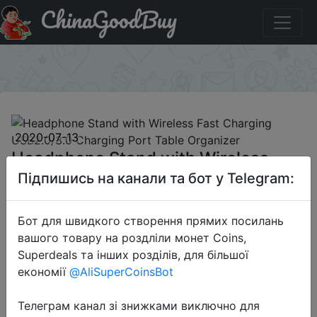
ChinaGoodBuy
Придбати Headphone Stand with Wireless Fast Charging
USB2.0/3.0 Charging Port Table Organizer
×
2020-07-13
Headphone Stand with Wireless
Fast Charging USB2.0/3.0 Charging
Підпишись на канали та бот у Telegram:
Port Table Organizer
Бот для швидкого створення прямих посилань
вашого товару на роздліли монет Coins,
$16.99
Superdeals та інших розділів, для більшої
економії
@AliSuperCoinsBot
Sale
Телеграм канал зі знижками виключно для