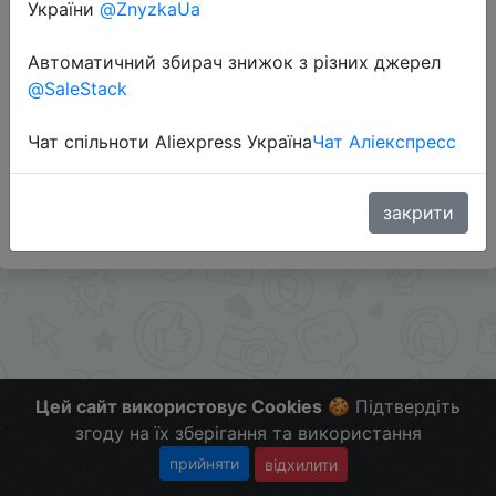
України
@ZnyzkaUa
Автоматичний збирач знижок з різних джерел
@SaleStack
Перейти до магазину
Чат спільноти Aliexpress Україна
Чат Аліекспресс
#Banggood
Больше скидок в telegram
t.me/ChinaGoodBuy
закрити
Цей сайт використовує Cookies
🍪 Підтвердіть
згоду на їх зберігання та використання
прийняти
відхилити