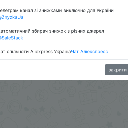
елеграм канал зі знижками виключно для України
@ZnyzkaUa
втоматичний збирач знижок з різних джерел
SaleStack
ат спільноти Aliexpress Україна
Чат Аліекспресс
oodBuy
закрити