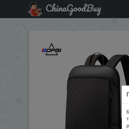
ChinaGoodBuy
Промокод на знижку XAWZ200 Рюкзак BOPAI для ноутбу
Б
т
р