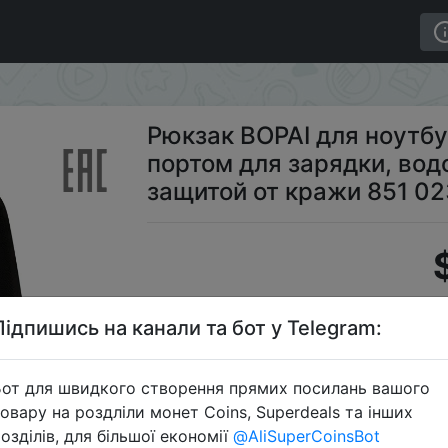
ка, супер тонкий, с usb портом для зарядки, водонеп
Рюкзак BOPAI для ноутбук
портом для зарядки, во
защитой от кражи 851 0
Підпишись на канали та бот у Telegram:
Промок
от для швидкого створення прямих посилань вашого
овару на роздліли монет Coins, Superdeals та інших
озділів, для більшої економії
@AliSuperCoinsBot
Перейти 