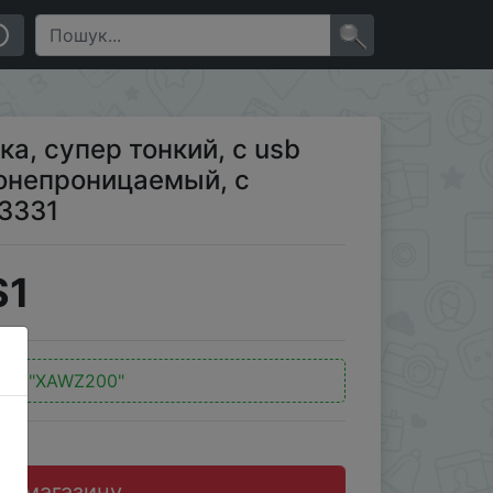
роницаемый, с защитой от кражи 851 023331
×
а, супер тонкий, с usb
донепроницаемый, с
23331
$1
од:
"XAWZ200"
до магазину