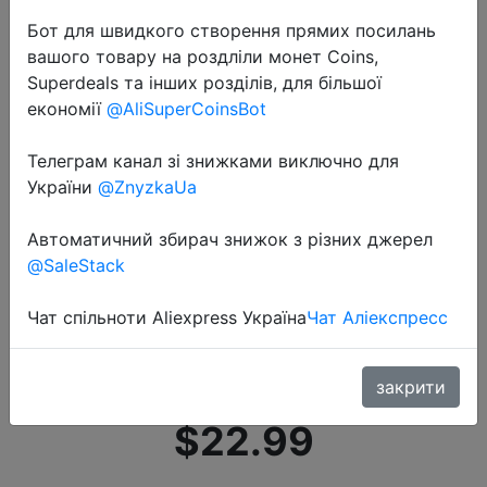
Бот для швидкого створення прямих посилань
вашого товару на роздліли монет Coins,
Superdeals та інших розділів, для більшої
економії
@AliSuperCoinsBot
Телеграм канал зі знижками виключно для
2020-07-10
України
@ZnyzkaUa
Xiaomi Bebird T5 умная
визуальная палка для ушей 200
Автоматичний збирач знижок з різних джерел
Вт Высокоточный эндоскоп IP67
@SaleStack
водонепроницаемый
Чат спільноти Aliexpress Україна
Чат Аліекспресс
перезаряжаемый детский набор
инструментов …
закрити
$22.99