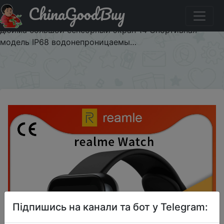
ChinaGoodBuy
Паридбати з промокодом SALE0915 Глобальная версия
realme Смарт-часы с пульсометром и кислородом 1,4
дюйма большой сенсорный экран 14 Спортивная
модель IP68 водонепроницаемы…
×
Підпишись на канали та бот у Telegram: