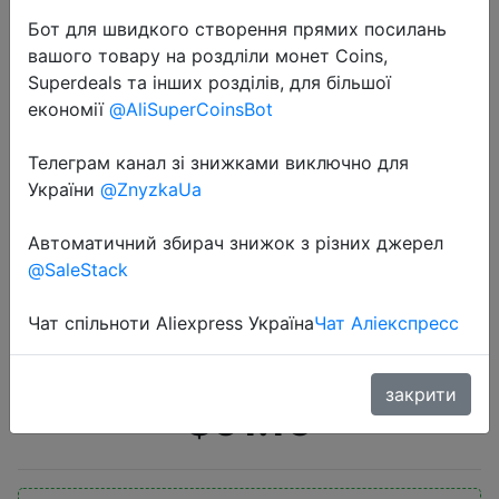
Бот для швидкого створення прямих посилань
вашого товару на роздліли монет Coins,
Superdeals та інших розділів, для більшої
економії
@AliSuperCoinsBot
Телеграм канал зі знижками виключно для
2020-07-10
України
@ZnyzkaUa
Глобальная версия realme Смарт-
часы с пульсометром и
Автоматичний збирач знижок з різних джерел
@SaleStack
кислородом 1,4 дюйма большой
сенсорный экран 14 Спортивная
Чат спільноти Aliexpress Україна
Чат Аліекспресс
модель IP68 водонепроницаемы…
закрити
$51.16