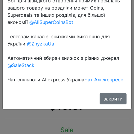
Бот для швидкого створення прямих посилань
вашого товару на роздліли монет Coins,
Superdeals та інших розділів, для більшої
економії
@AliSuperCoinsBot
Телеграм канал зі знижками виключно для
2020-07-09
України
@ZnyzkaUa
Xiaomi Mi Benks для зарядки
бесшумный мини-вентилятор
Автоматичний збирач знижок з різних джерел
@SaleStack
Ручной Складной Портативный
Регулируемый скорость ветра
Чат спільноти Aliexpress Україна
Чат Аліекспресс
2000 мАч
закрити
$19.57
Sale