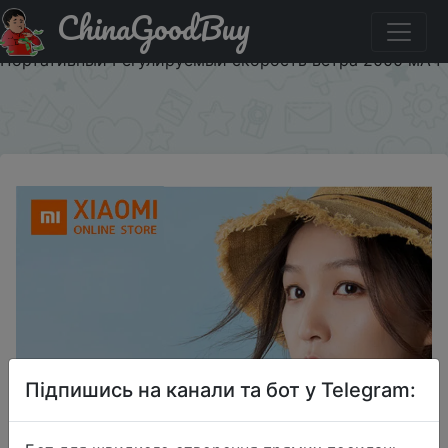
ChinaGoodBuy
Придбати по акціи Xiaomi Mi Benks для зарядки
бесшумный мини-вентилятор Ручной Складной
Портативный Регулируемый скорость ветра 2000 мАч
×
Підпишись на канали та бот у Telegram: