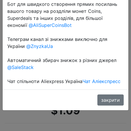
Бот для швидкого створення прямих посилань
вашого товару на роздліли монет Coins,
Superdeals та інших розділів, для більшої
економії
@AliSuperCoinsBot
Телеграм канал зі знижками виключно для
України
@ZnyzkaUa
2020-07-09
5 шт./компл., портативный набор
Автоматичний збирач знижок з різних джерел
для удаления волос, триммер для
@SaleStack
бровей, Женская бритва для лица,
бровей, косметический нож для
Чат спільноти Aliexpress Україна
Чат Аліекспресс
бровей, три…
закрити
$1.09