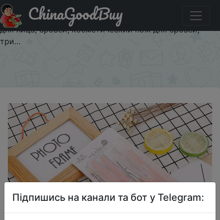
ChinaGoodBuy
Придбати 5 шт./компл., портативный набор для
удаления волос, триммер для бровей, Женская бритва
для лица, бровей, косметический нож для бровей,
три…
×
Підпишись на канали та бот у Telegram: