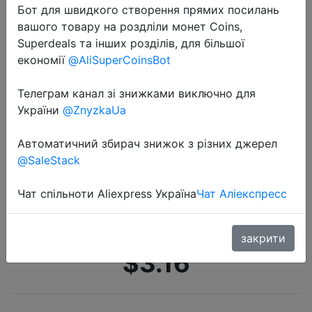
Бот для швидкого створення прямих посилань
вашого товару на роздліли монет Coins,
Superdeals та інших розділів, для більшої
економії
@AliSuperCoinsBot
Телеграм канал зі знижками виключно для
України
@ZnyzkaUa
2020-07-07
3/5 М прочный поводок для собак
Автоматичний збирач знижок з різних джерел
автоматический Выдвижной
@SaleStack
Нейлоновый Поводок для собак,
поводок для щенков, поводок для
Чат спільноти Aliexpress Україна
Чат Аліекспресс
ходьбы, поводок д…
закрити
$3.16