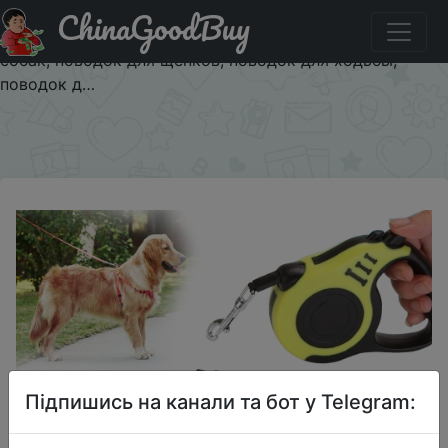
ChinaGoodBuy
Придбати 3/5 М прочный поводок для собак
автоматический Выдвижной Нейлоновый Поводок для
собак, поводок для щенков, поводок для ходьбы,
поводок д…
×
Підпишись на канали та бот у Telegram: