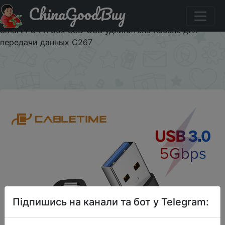
ChinaGoodBuy
Придбати по знижці USBA222 Кабель USB кабель-
удлинитель USB 3,0 к USB M/F кабель 5 Гбит/с для ТВ
Smart PS4 X box SSD USB удлинитель Кабель для
передачи данных C267
×
Підпишись на канали та бот у Telegram: