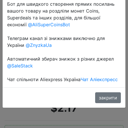
Бот для швидкого створення прямих посилань
вашого товару на роздліли монет Coins,
Superdeals та інших розділів, для більшої
економії
@AliSuperCoinsBot
Телеграм канал зі знижками виключно для
України
@ZnyzkaUa
2020-07-07
Кабель USB кабель-удлинитель
Автоматичний збирач знижок з різних джерел
USB 3,0 к USB M/F кабель 5 Гбит/с
@SaleStack
для ТВ Smart PS4 X box SSD USB
удлинитель Кабель для передачи
Чат спільноти Aliexpress Україна
Чат Аліекспресс
данных C267
закрити
$2.17