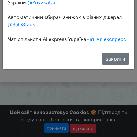
України
@ZnyzkaUa
Автоматичний збирач знижок з різних джерел
Перейти до магазину
@SaleStack
Чат спільноти Aliexpress Україна
Чат Аліекспресс
Додаткова інформація відсутня.
Слідкуйте за знижками на мобільному, в телеграм
каналі:
закрити
ZnyzhkaUA
Цей сайт використовує Cookies
🍪 Підтвердіть
згоду на їх зберігання та використання
прийняти
відхилити