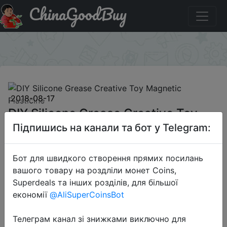
ChinaGoodBuy
Паридбати з промокодом JNDLNL47 DIY Silicone Grease
Creative Toy Magnetic Plasticine
×
2018-08-17
DIY Silicone Grease Creative Toy
Magnetic Plasticine
Підпишись на канали та бот у Telegram:
Бот для швидкого створення прямих посилань
$0.59
вашого товару на роздліли монет Coins,
Superdeals та інших розділів, для більшої
економії
@AliSuperCoinsBot
Промокод:
"JNDLNL47"
Телеграм канал зі знижками виключно для