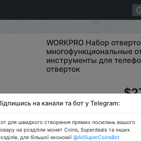
 многофункциональные отвертки, ремонтные инструмент
WORKPRO Набор отверток 
многофункциональные о
инструменты для телефо
отверток
$2
Підпишись на канали та бот у Telegram:
Пром
от для швидкого створення прямих посилань вашого
овару на роздліли монет Coins, Superdeals та інших
озділів, для більшої економії
@AliSuperCoinsBot