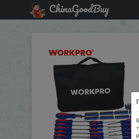
ChinaGoodBuy
Код на знижку $5/5 WORKPRO Набор отверток 130 в 1,
Б
т
р