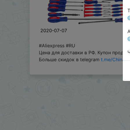
Т
2020-07-07
А
@
#Aliexpress #RU
Ч
Цена для доставки в РФ. Купон продав
Больше скидок в telegram
t.me/ChinaG