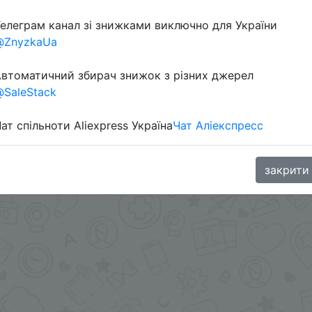
Перейти 
елеграм канал зі знижками виключно для України
@ZnyzkaUa
втоматичний збирач знижок з різних джерел
SaleStack
ат спільноти Aliexpress Україна
Чат Аліекспресс
ца $5/5 и автоматическая скидка продавца $3.67
oodBuy
закрити