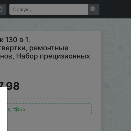
ы для телефонов, Набор прецизионных отверток
×
130 в 1,
твертки, ремонтные
нов, Набор прецизионных
7.98
окод:
"$5/5"