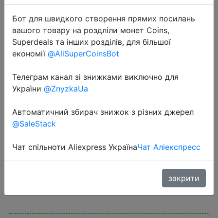
Бот для швидкого створення прямих посилань
вашого товару на роздліли монет Coins,
Superdeals та інших розділів, для більшої
економії
@AliSuperCoinsBot
Телеграм канал зі знижками виключно для
2020-07-07
України
@ZnyzkaUa
ЖК-дисплей, массажный
пистолет для тела, Электрический
Автоматичний збирач знижок з різних джерел
массажер для мышц, массажер
@SaleStack
для головы, массажер для шеи и
спины, вибратор для по…
Чат спільноти Aliexpress Україна
Чат Аліекспресс
закрити
$39.82