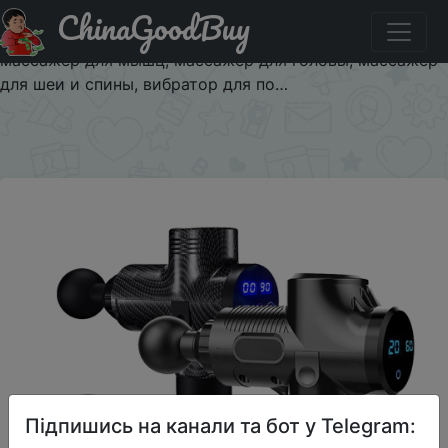
ChinaGoodBuy
Паридбати з промокодом $3.12/24.97 ЖК-дисплей,
массажный пистолет для тела, Электрический
массажер для мышц, массажер для головы, массажер
для шеи и спины, вибратор для по…
×
Підпишись на канали та бот у Telegram: