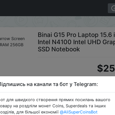
inch Ultra-Narrow Screen Intel N4100 Intel UHD Graphi
Binai G15 Pro Laptop 15.6
Intel N4100 Intel UHD G
SSD Notebook
$25
Підпишись на канали та бот у Telegram:
Промок
от для швидкого створення прямих посилань вашого
овару на роздліли монет Coins, Superdeals та інших
озділів, для більшої економії
@AliSuperCoinsBot
Перейти 