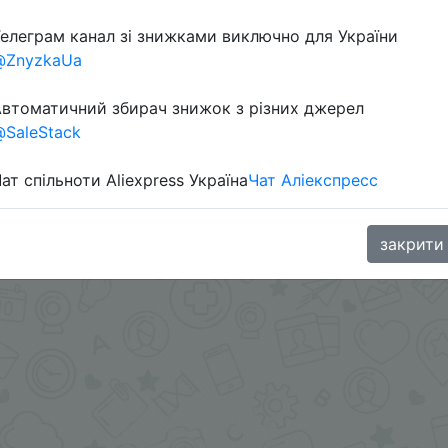
елеграм канал зі знижками виключно для України
@ZnyzkaUa
oodBuy
втоматичний збирач знижок з різних джерел
SaleStack
ат спільноти Aliexpress Україна
Чат Аліекспресс
закрити