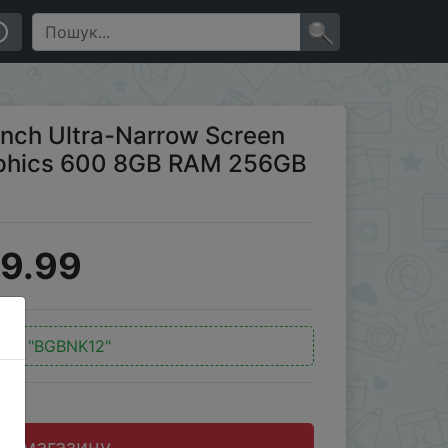
cs 600 8GB RAM 256GB SSD Notebook
×
 inch Ultra-Narrow Screen
raphics 600 8GB RAM 256GB
9.99
од:
"BGBNK12"
до магазину