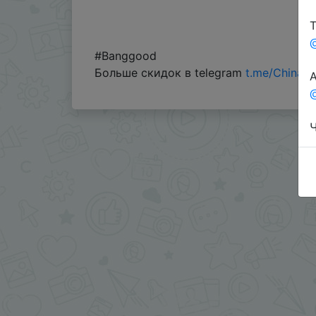
Т
#Banggood
Больше скидок в telegram
t.me/ChinaG
А
@
Ч