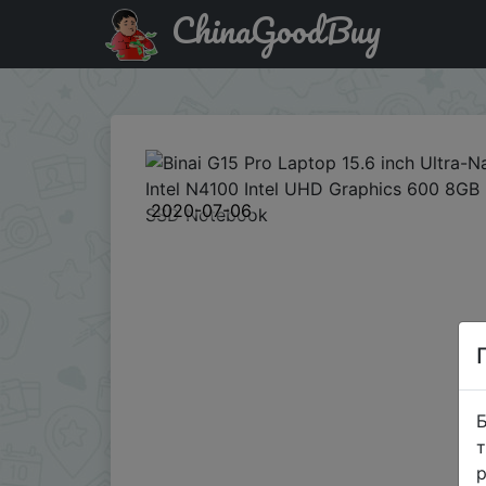
ChinaGoodBuy
Промокод на знижку BGBNK12 Binai G15 Pro Laptop 15.6 
2020-07-06
Б
т
р