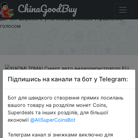
ChinaGoodBuy
Промокод на знижку 37d379 XIAOMI 70MAI Смарт авто
видеорегистратор EU US версия 1080P 130-градусный
датчик широкого угла обзора IMX323 Управление
голосом
×
Підпишись на канали та бот у Telegram:
2018-08-17
XIAOMI 70MAI Смарт авто
Бот для швидкого створення прямих посилань
видеорегистратор EU US версия
вашого товару на роздліли монет Coins,
1080P 130-градусный датчик
Superdeals та інших розділів, для більшої
широкого угла обзора IMX323
економії
@AliSuperCoinsBot
Управление голосом
Телеграм канал зі знижками виключно для