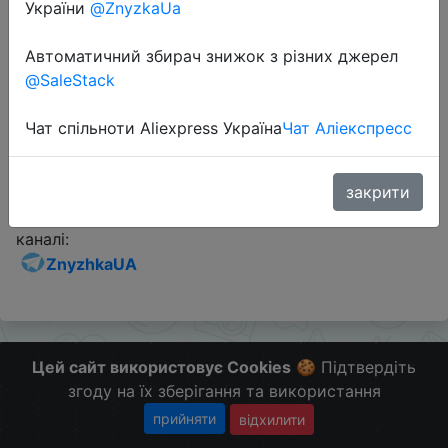
України
@ZnyzkaUa
Промокод:
"4d4f2b"
Автоматичний збирач знижок з різних джерел
@SaleStack
Перейти до магазину
Чат спільноти Aliexpress Україна
Чат Аліекспресс
Додаткова інформація відсутня.
закрити
Слідкуйте за знижками на мобільному, в телеграм
каналі:
ZnyzhkaUA
Цей сайт використовує Cookies
🍪 Підтвердіть
згоду на їх зберігання та використання
прийняти
відхилити