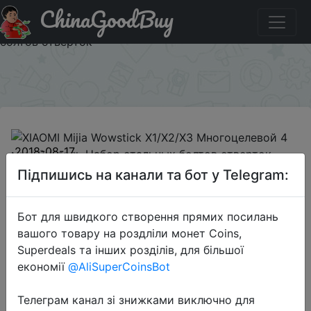
ChinaGoodBuy
Придбати по знижці 4d4f2b XIAOMI Mijia Wowstick
X1/X2/X3 Многоцелевой 4 мм S2 Сталь Набор стальных
болтов отверток
×
2018-08-17
XIAOMI Mijia Wowstick X1/X2/X3
Підпишись на канали та бот у Telegram:
Многоцелевой 4 мм S2 Сталь
Набор стальных болтов отверток
Бот для швидкого створення прямих посилань
вашого товару на роздліли монет Coins,
Superdeals та інших розділів, для більшої
$5.99
економії
@AliSuperCoinsBot
Телеграм канал зі знижками виключно для