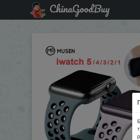
ChinaGoodBuy
Купити на розпродажі Модный спортивный силиконовый 
Б
т
р