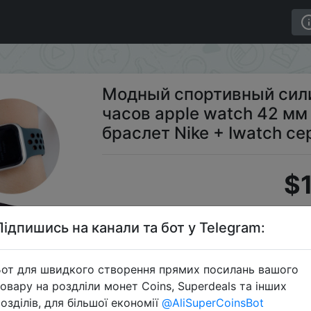
ремешок для часов apple watch 42 мм 38 мм 40 мм 44 
Модный спортивный сил
часов apple watch 42 мм
браслет Nike + Iwatch се
$1
Підпишись на канали та бот у Telegram:
S
от для швидкого створення прямих посилань вашого
овару на роздліли монет Coins, Superdeals та інших
озділів, для більшої економії
@AliSuperCoinsBot
Перейти 