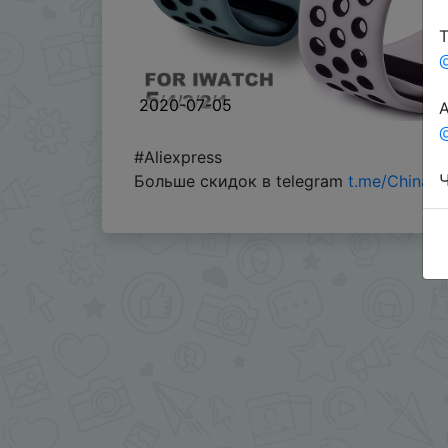
Т
2020-07-05
А
@
#Aliexpress
Ч
Больше скидок в telegram
t.me/ChinaG