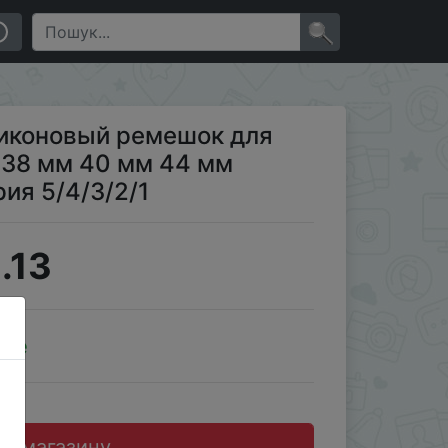
мм браслет Nike + Iwatch серия 5/4/3/2/1
×
иконовый ремешок для
 38 мм 40 мм 44 мм
рия 5/4/3/2/1
.13
ale
до магазину