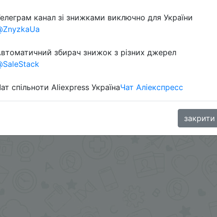
елеграм канал зі знижками виключно для України
@ZnyzkaUa
втоматичний збирач знижок з різних джерел
SaleStack
ат спільноти Aliexpress Україна
Чат Аліекспресс
oodBuy
закрити