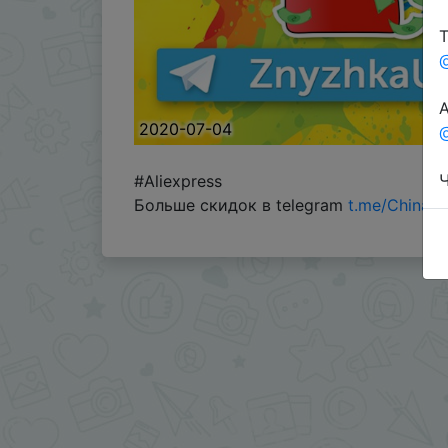
Т
А
2020-07-04
@
Ч
#Aliexpress
Больше скидок в telegram
t.me/ChinaG