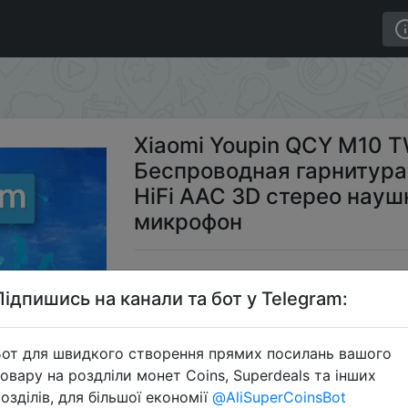
WS Спортивная Беспроводная гарнитура Bluetooth V5.0
Xiaomi Youpin QCY M10 
Беспроводная гарнитура 
HiFi AAC 3D стерео науш
микрофон
$1
Підпишись на канали та бот у Telegram:
от для швидкого створення прямих посилань вашого
Промокод
овару на роздліли монет Coins, Superdeals та інших
озділів, для більшої економії
@AliSuperCoinsBot