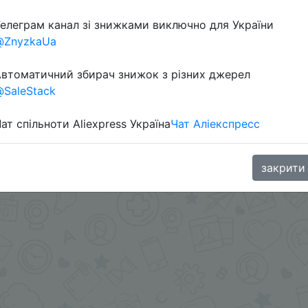
елеграм канал зі знижками виключно для України
Перейти 
@ZnyzkaUa
втоматичний збирач знижок з різних джерел
SaleStack
ат спільноти Aliexpress Україна
Чат Аліекспресс
oodBuy
закрити