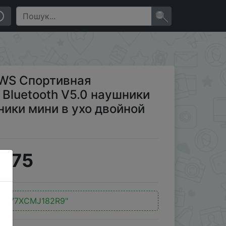
 наушники HiFi AAC 3D стерео наушники мини в ухо
×
TWS Спортивная
Bluetooth V5.0 наушники
ники мини в ухо двойной
9.75
:
"277XCMJ182R9"