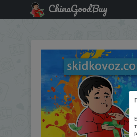
ChinaGoodBuy
Код на знижку 277XCMJ182R9 Xiaomi Youpin QCY M10 T
двойной микрофон
Б
т
р