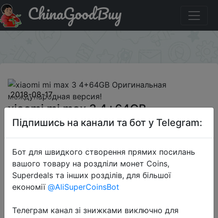
ChinaGoodBuy
Знижка на xiaomi mi max 3 4+64GB Оригинальная
международная версия!
×
2018-08-17
xiaomi mi max 3 4+64GB
Оригинальная международная
Підпишись на канали та бот у Telegram:
версия!
Бот для швидкого створення прямих посилань
вашого товару на роздліли монет Coins,
$275.99
Superdeals та інших розділів, для більшої
економії
@AliSuperCoinsBot
Sale
Телеграм канал зі знижками виключно для