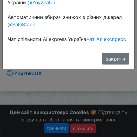
України
@ZnyzkaUa
Автоматичний збирач знижок з різних джерел
@SaleStack
Перейти до магазину
Чат спільноти Aliexpress Україна
Чат Аліекспресс
Додаткова інформація відсутня.
Слідкуйте за знижками на мобільному, в телеграм
закрити
каналі:
ZnyzhkaUA
Цей сайт використовує Cookies
🍪 Підтвердіть
згоду на їх зберігання та використання
прийняти
відхилити