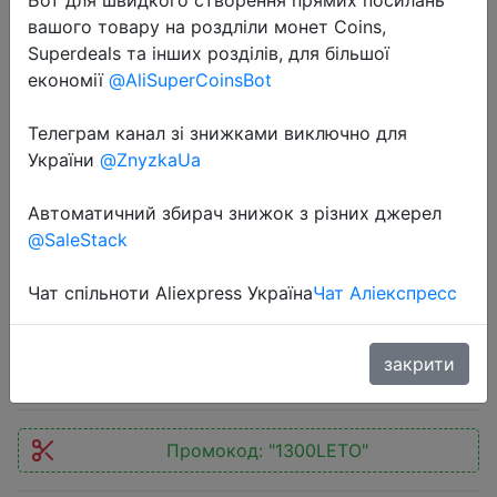
вашого товару на роздліли монет Coins,
Superdeals та інших розділів, для більшої
економії
@AliSuperCoinsBot
Телеграм канал зі знижками виключно для
2020-07-03
України
@ZnyzkaUa
Смартфон Samsung Galaxy M31
128GB [Ростест, новый, SIM любых
Автоматичний збирач знижок з різних джерел
@SaleStack
операторов, официальная
гарантия]
Чат спільноти Aliexpress Україна
Чат Аліекспресс
$37.26
закрити
Промокод:
"1300LETO"