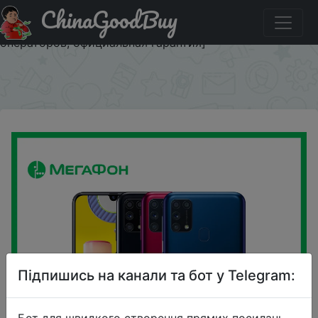
ChinaGoodBuy
Придбати по знижці 1300LETO Смартфон Samsung
Galaxy M31 128GB [Ростест, новый, SIM любых
операторов, официальная гарантия]
×
Підпишись на канали та бот у Telegram:
Бот для швидкого створення прямих посилань