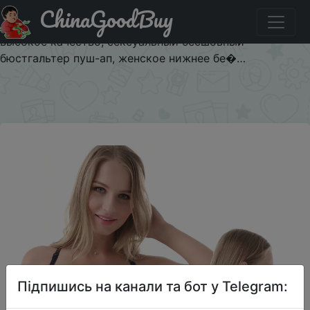
ChinaGoodBuy
Паридбати з промокодом KPO3EGQ121OB MiaoErSiDai
женский кружевной бюстгальтер с открытой спиной,
высокое качество, сексуальный бесшовный
бюстгальтер пуш-ап, женское нижнее бе�…
×
Підпишись на канали та бот у Telegram: