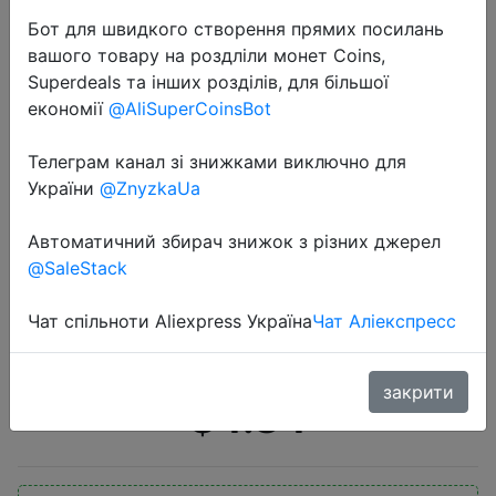
Бот для швидкого створення прямих посилань
вашого товару на роздліли монет Coins,
Superdeals та інших розділів, для більшої
економії
@AliSuperCoinsBot
Телеграм канал зі знижками виключно для
2020-07-03
України
@ZnyzkaUa
MiaoErSiDai женский кружевной
бюстгальтер с открытой спиной,
Автоматичний збирач знижок з різних джерел
@SaleStack
высокое качество, сексуальный
бесшовный бюстгальтер пуш-ап,
Чат спільноти Aliexpress Україна
Чат Аліекспресс
женское нижнее бе�…
закрити
$4.84