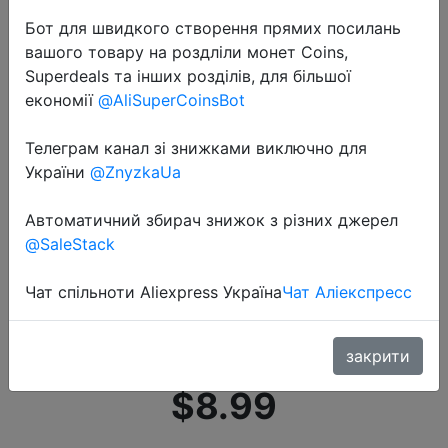
Бот для швидкого створення прямих посилань
вашого товару на роздліли монет Coins,
Superdeals та інших розділів, для більшої
економії
@AliSuperCoinsBot
Телеграм канал зі знижками виключно для
2020-07-02
України
@ZnyzkaUa
Электрическая зубная щетка
MIJIA MES603 с зарядкой от usb,
Автоматичний збирач знижок з різних джерел
перезаряжаемая
@SaleStack
Водонепроницаемая
Чат спільноти Aliexpress Україна
Чат Аліекспресс
ультразвуковая зубная щетка
T100, 2 скорости, уход �…
закрити
$8.99