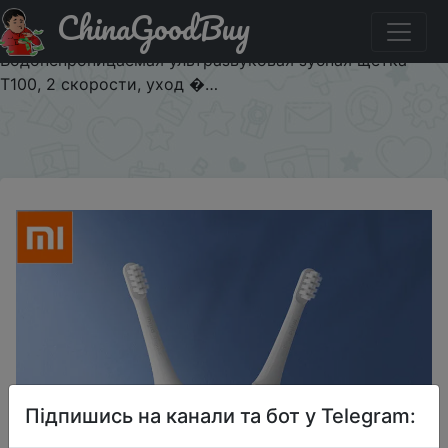
ChinaGoodBuy
Придбати по знижці Электрическая зубная щетка MIJIA
MES603 с зарядкой от usb, перезаряжаемая
Водонепроницаемая ультразвуковая зубная щетка
T100, 2 скорости, уход �…
×
Підпишись на канали та бот у Telegram: