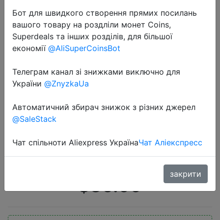
Бот для швидкого створення прямих посилань
вашого товару на роздліли монет Coins,
Superdeals та інших розділів, для більшої
економії
@AliSuperCoinsBot
Телеграм канал зі знижками виключно для
2020-07-02
України
@ZnyzkaUa
Внешний аккумулятор Baseus 2 в 1
GaN, 10000 мАч, 45 Вт, USB
Автоматичний збирач знижок з різних джерел
@SaleStack
зарядное устройство, быстрая
зарядка PD для iPhone, samsung,
Чат спільноти Aliexpress Україна
Чат Аліекспресс
5A, быстрая зарядка для ноутбука
закрити
$36.99