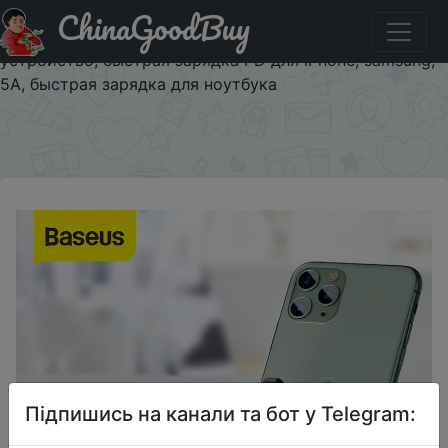
ChinaGoodBuy
Купити по знижці BASEUSEU Внешний аккумулятор
Baseus 2 в 1 GaN, 10000 мАч, 45 Вт, USB зарядное
устройство, быстрая зарядка PD для iPhone, samsung,
5A, быстрая зарядка для ноутбука
×
Підпишись на канали та бот у Telegram: