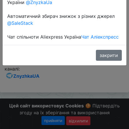
України
@ZnyzkaUa
Промокод:
"GBJUNEZT08"
Автоматичний збирач знижок з різних джерел
@SaleStack
Перейти до магазину
Чат спільноти Aliexpress Україна
Чат Аліекспресс
Додаткова інформація відсутня.
закрити
Слідкуйте за знижками на мобільному, в телеграм
каналі:
ZnyzhkaUA
Цей сайт використовує Cookies
🍪 Підтвердіть
згоду на їх зберігання та використання
прийняти
відхилити