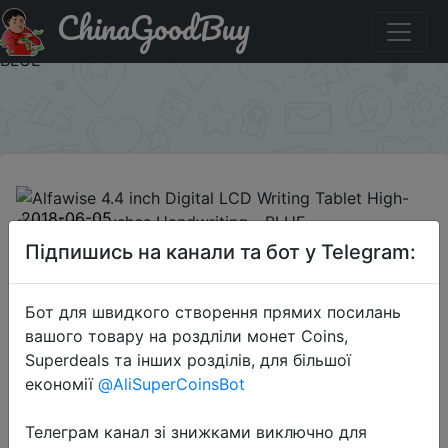
ChinaGoodBuy
Код на знижку GBJUNEZT08 Alfawise 4.4 inch Digital
LCD Writing Tablet High-definition Brushes Handwriting -
BLUE
×
2018-06-05
Alfawise 4.4 inch Digital LCD
Підпишись на канали та бот у Telegram:
Writing Tablet High-definition
Brushes Handwriting - BLUE
Бот для швидкого створення прямих посилань
вашого товару на роздліли монет Coins,
Superdeals та інших розділів, для більшої
$3.49
економії
@AliSuperCoinsBot
Телеграм канал зі знижками виключно для