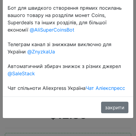
Бот для швидкого створення прямих посилань
вашого товару на роздліли монет Coins,
Superdeals та інших розділів, для більшої
економії
@AliSuperCoinsBot
Телеграм канал зі знижками виключно для
2020-06-29
України
@ZnyzkaUa
QCY QS1 T1C наушники Bluetooth
V5.0 Гарнитура 3D стерео
Автоматичний збирач знижок з різних джерел
@SaleStack
Спортивные Беспроводные
наушники с двойным микрофоном
Чат спільноти Aliexpress Україна
Чат Аліекспресс
и зарядным устройством
закрити
$12.86