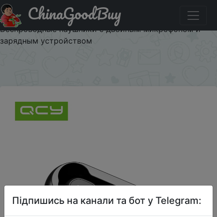
ChinaGoodBuy
Промокод на знижку $1/1 QCY QS1 T1C наушники
Bluetooth V5.0 Гарнитура 3D стерео Спортивные
Беспроводные наушники с двойным микрофоном и
зарядным устройством
×
Підпишись на канали та бот у Telegram: