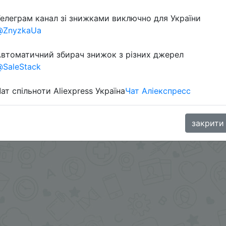
Перейти 
елеграм канал зі знижками виключно для України
@ZnyzkaUa
втоматичний збирач знижок з різних джерел
SaleStack
ат спільноти Aliexpress Україна
Чат Аліекспресс
oodBuy
закрити