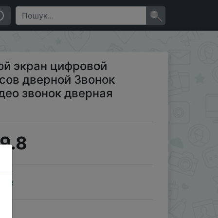
ный дверной видео звонок дверная камера зрител…
×
ой экран цифровой
усов дверной Звонок
део звонок дверная
9.8
ale