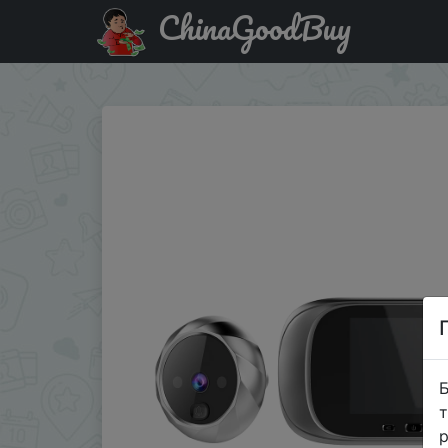
ChinaGoodBuy
Знижка на 2,8 дюймовый ЖК-цветной экран цифровой 
Б
т
р