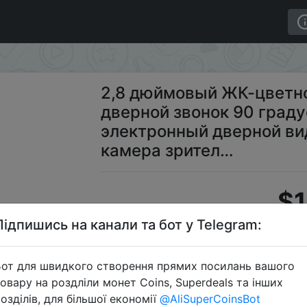
дверной звонок 90 градусов дверной Звонок электрон
2,8 дюймовый ЖК-цветн
дверной звонок 90 град
электронный дверной ви
камера зрител…
$1
Підпишись на канали та бот у Telegram:
S
от для швидкого створення прямих посилань вашого
овару на роздліли монет Coins, Superdeals та інших
озділів, для більшої економії
@AliSuperCoinsBot