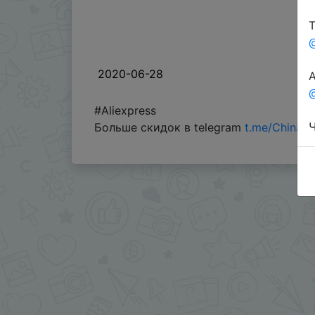
Т
2020-06-28
А
@
#Aliexpress
Ч
Больше скидок в telegram
t.me/ChinaG